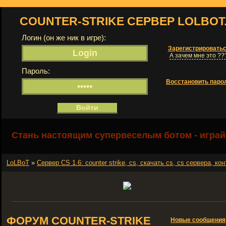
COUNTER-STRIKE СЕРВЕР LOLBOT
Логин (он же ник в игре):
Зарегистрировать
А зачем мне это ??
Пароль:
Восстановить паро
Стань настоящим супервеселым ботом - играй
LoLBoT
»
Сервер СS 1.6: counter strike, cs, скачать cs, cs сервера, кон
ФОРУМ COUNTER-STRIKE
Новые сообщения