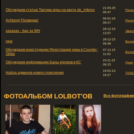
21-05-25
Обсуждаем статью Тактика игры на карте de_inferno
Playin
06:47
06-01-16
Achtung! Проверка!
Playin
09:17
29-12-15
хахахах - бан за WH
Jillwin
13:07
28-12-15
new
Bonni
09:38
Обсуждаем инюструкцию Регистрация ника в Counter-
07-12-15
Bonni
Strike
11:03
23-11-15
Обсуждаем информацию Баны игроков в КС
Vivan
09:15
19-02-13
Набор админов нового поколения
Tr1N1
19:27
ФОТОАЛЬБОМ LOLBOT’ОВ
Все фотографии