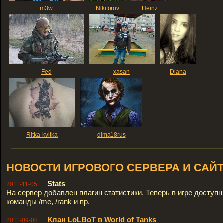
m3w
Nikiforov
Heinz
Fed
xasan
Diana
Ritka-kvitka
dima18rus
НОВОСТИ ИГРОВОГО СЕРВЕРА И САЙ
Stats
2011-11-05
На сервер добавлен плагин статистики. Теперь в игре доступ
команды /me, /rank и пр.
Клан LoLBoT в World of Tanks
2011-09-08