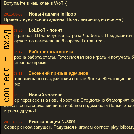
Вступайте в наш клан в WoT -)
Новый админ lollipop
2011-08-07
Приветствуем нового админа. Пока лайтового, но всё же )
LoLBoT - поинт
2011-03-20
Новая радость! Планируется встреча Лолботов. Предварител
сие торжество намечено на 8 апреля. Готовьтесь
Работает статистика
2011-03-12
Настроена работа статы. Готовимся много играть и получать 
за наигранное время
Весенний призыв админов
2011-03-11
Начат новый набор в админский состав Лолки. Желающие пиш
форуме
Новый хостинг
2011-03-08
Сервер перенесен на новый хостинг. Это должно благоприятно
сказаться на снижении пинга и общей надежности Лолки. Зах
играем, друзья!
Реинкарнация №3001
2011-01-27
Сервер снова запущен. Радуемся и играем connect play.lolbot.r