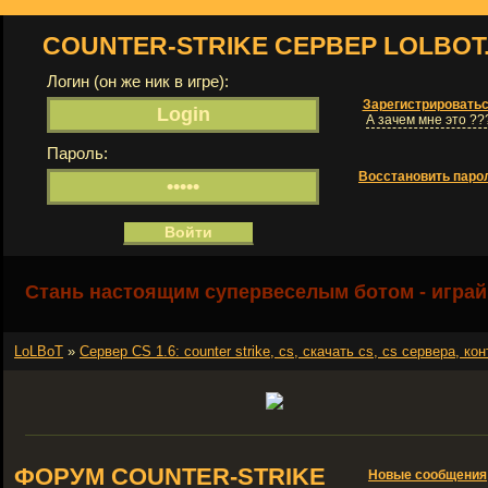
COUNTER-STRIKE СЕРВЕР LOLBOT
Логин (он же ник в игре):
Зарегистрировать
А зачем мне это ??
Пароль:
Восстановить паро
Стань настоящим супервеселым ботом - играй
LoLBoT
»
Сервер СS 1.6: counter strike, cs, скачать cs, cs сервера, кон
ФОРУМ COUNTER-STRIKE
Новые сообщения