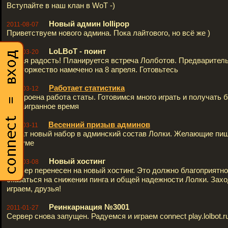
Вступайте в наш клан в WoT -)
Новый админ lollipop
2011-08-07
Приветствуем нового админа. Пока лайтового, но всё же )
LoLBoT - поинт
2011-03-20
Новая радость! Планируется встреча Лолботов. Предварител
сие торжество намечено на 8 апреля. Готовьтесь
Работает статистика
2011-03-12
Настроена работа статы. Готовимся много играть и получать 
за наигранное время
Весенний призыв админов
2011-03-11
Начат новый набор в админский состав Лолки. Желающие пиш
форуме
Новый хостинг
2011-03-08
Сервер перенесен на новый хостинг. Это должно благоприятно
сказаться на снижении пинга и общей надежности Лолки. Зах
играем, друзья!
Реинкарнация №3001
2011-01-27
Сервер снова запущен. Радуемся и играем connect play.lolbot.r