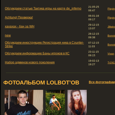
21-05-25
Обсуждаем статью Тактика игры на карте de_inferno
Playin
06:47
06-01-16
Achtung! Проверка!
Playin
09:17
29-12-15
хахахах - бан за WH
Jillwin
13:07
28-12-15
new
Bonni
09:38
Обсуждаем инюструкцию Регистрация ника в Counter-
07-12-15
Bonni
Strike
11:03
23-11-15
Обсуждаем информацию Баны игроков в КС
Vivan
09:15
19-02-13
Набор админов нового поколения
Tr1N1
19:27
ФОТОАЛЬБОМ LOLBOT’ОВ
Все фотографии