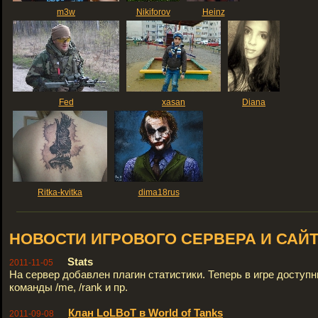
m3w
Nikiforov
Heinz
Fed
xasan
Diana
Ritka-kvitka
dima18rus
НОВОСТИ ИГРОВОГО СЕРВЕРА И САЙ
Stats
2011-11-05
На сервер добавлен плагин статистики. Теперь в игре доступ
команды /me, /rank и пр.
Клан LoLBoT в World of Tanks
2011-09-08