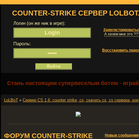
COUNTER-STRIKE СЕРВЕР LOLBOT
Логин (он же ник в игре):
Зарегистрировать
А зачем мне это ??
Пароль:
Восстановить паро
Стань настоящим супервеселым ботом - играй
LoLBoT
»
Сервер СS 1.6: counter strike, cs, скачать cs, cs сервера, кон
ФОРУМ COUNTER-STRIKE
Новые сообщения