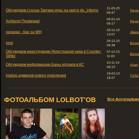
21-05-25
Обсуждаем статью Тактика игры на карте de_inferno
Playin
06:47
06-01-16
Achtung! Проверка!
Playin
09:17
29-12-15
хахахах - бан за WH
Jillwin
13:07
28-12-15
new
Bonni
09:38
Обсуждаем инюструкцию Регистрация ника в Counter-
07-12-15
Bonni
Strike
11:03
23-11-15
Обсуждаем информацию Баны игроков в КС
Vivan
09:15
19-02-13
Набор админов нового поколения
Tr1N1
19:27
ФОТОАЛЬБОМ LOLBOT’ОВ
Все фотографии