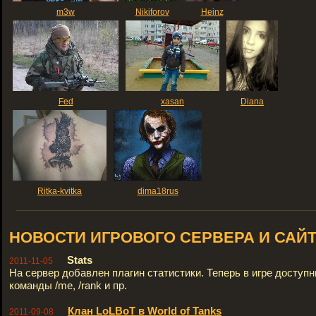
m3w
Nikiforov
Heinz
Fed
xasan
Diana
Ritka-kvitka
dima18rus
НОВОСТИ ИГРОВОГО СЕРВЕРА И САЙ
Stats
2011-11-05
На сервер добавлен плагин статистики. Теперь в игре доступ
команды /me, /rank и пр.
Клан LoLBoT в World of Tanks
2011-09-08