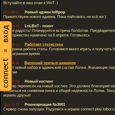
Вступайте в наш клан в WoT -)
Новый админ lollipop
2011-08-07
Приветствуем нового админа. Пока лайтового, но всё же )
LoLBoT - поинт
2011-03-20
Новая радость! Планируется встреча Лолботов. Предварител
сие торжество намечено на 8 апреля. Готовьтесь
Работает статистика
2011-03-12
Настроена работа статы. Готовимся много играть и получать 
за наигранное время
Весенний призыв админов
2011-03-11
Начат новый набор в админский состав Лолки. Желающие пиш
форуме
Новый хостинг
2011-03-08
Сервер перенесен на новый хостинг. Это должно благоприятно
сказаться на снижении пинга и общей надежности Лолки. Зах
играем, друзья!
Реинкарнация №3001
2011-01-27
Сервер снова запущен. Радуемся и играем connect play.lolbot.r