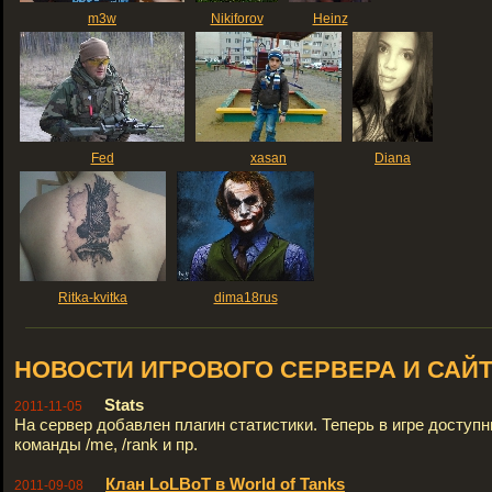
m3w
Nikiforov
Heinz
Fed
xasan
Diana
Ritka-kvitka
dima18rus
НОВОСТИ ИГРОВОГО СЕРВЕРА И САЙ
Stats
2011-11-05
На сервер добавлен плагин статистики. Теперь в игре доступ
команды /me, /rank и пр.
Клан LoLBoT в World of Tanks
2011-09-08