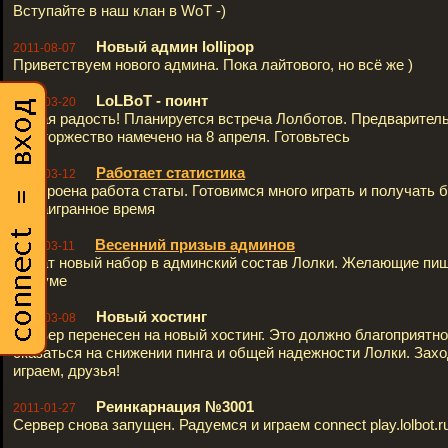
Вступайте в наш клан в WoT -)
Новый админ lollipop
2011-08-07
Приветствуем нового админа. Пока лайтового, но всё же )
LoLBoT - поинт
2011-03-20
Новая радость! Планируется встреча Лолботов. Предварител
сие торжество намечено на 8 апреля. Готовьтесь
Работает статистика
2011-03-12
Настроена работа статы. Готовимся много играть и получать 
за наигранное время
Весенний призыв админов
2011-03-11
Начат новый набор в админский состав Лолки. Желающие пиш
форуме
Новый хостинг
2011-03-08
Сервер перенесен на новый хостинг. Это должно благоприятно
сказаться на снижении пинга и общей надежности Лолки. Зах
играем, друзья!
Реинкарнация №3001
2011-01-27
Сервер снова запущен. Радуемся и играем connect play.lolbot.r