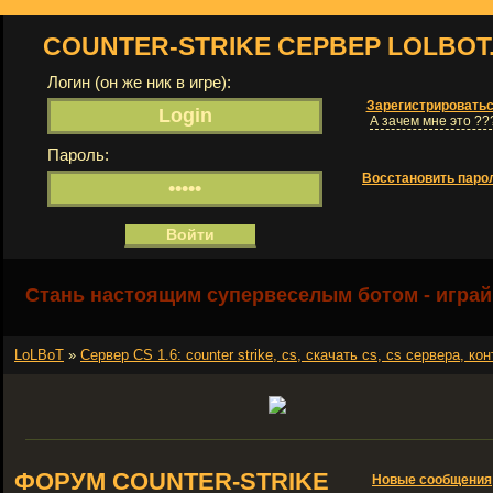
COUNTER-STRIKE СЕРВЕР LOLBOT
Логин (он же ник в игре):
Зарегистрировать
А зачем мне это ??
Пароль:
Восстановить паро
Стань настоящим супервеселым ботом - играй
LoLBoT
»
Сервер СS 1.6: counter strike, cs, скачать cs, cs сервера, кон
ФОРУМ COUNTER-STRIKE
Новые сообщения