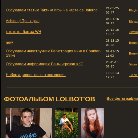
21-05-25
Обсуждаем статью Тактика игры на карте de_inferno
Playin
06:47
06-01-16
Achtung! Проверка!
Playin
09:17
29-12-15
хахахах - бан за WH
Jillwin
13:07
28-12-15
new
Bonni
09:38
Обсуждаем инюструкцию Регистрация ника в Counter-
07-12-15
Bonni
Strike
11:03
23-11-15
Обсуждаем информацию Баны игроков в КС
Vivan
09:15
19-02-13
Набор админов нового поколения
Tr1N1
19:27
ФОТОАЛЬБОМ LOLBOT’ОВ
Все фотографии