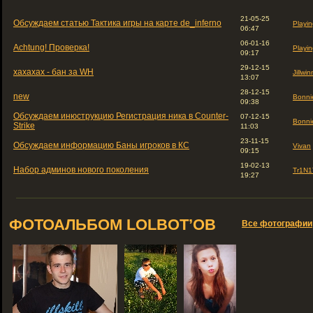
21-05-25
Обсуждаем статью Тактика игры на карте de_inferno
Playin
06:47
06-01-16
Achtung! Проверка!
Playin
09:17
29-12-15
хахахах - бан за WH
Jillwin
13:07
28-12-15
new
Bonni
09:38
Обсуждаем инюструкцию Регистрация ника в Counter-
07-12-15
Bonni
Strike
11:03
23-11-15
Обсуждаем информацию Баны игроков в КС
Vivan
09:15
19-02-13
Набор админов нового поколения
Tr1N1
19:27
ФОТОАЛЬБОМ LOLBOT’ОВ
Все фотографии