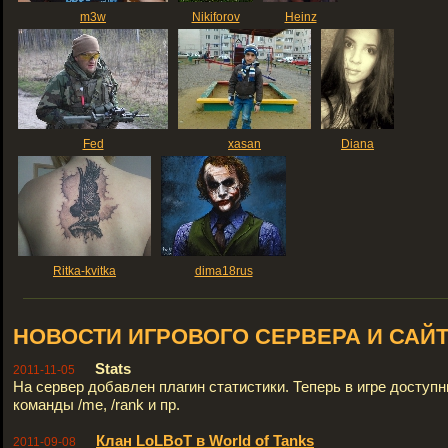
m3w
Nikiforov
Heinz
Fed
xasan
Diana
Ritka-kvitka
dima18rus
НОВОСТИ ИГРОВОГО СЕРВЕРА И САЙ
Stats
2011-11-05
На сервер добавлен плагин статистики. Теперь в игре доступ
команды /me, /rank и пр.
Клан LoLBoT в World of Tanks
2011-09-08