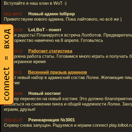
Вступайте в наш клан в WoT -)
Новый админ lollipop
2011-08-07
Приветствуем нового админа. Пока лайтового, но всё же )
LoLBoT - поинт
2011-03-20
Новая радость! Планируется встреча Лолботов. Предварител
сие торжество намечено на 8 апреля. Готовьтесь
Работает статистика
2011-03-12
Настроена работа статы. Готовимся много играть и получать 
за наигранное время
Весенний призыв админов
2011-03-11
Начат новый набор в админский состав Лолки. Желающие пиш
форуме
Новый хостинг
2011-03-08
Сервер перенесен на новый хостинг. Это должно благоприятно
сказаться на снижении пинга и общей надежности Лолки. Зах
играем, друзья!
Реинкарнация №3001
2011-01-27
Сервер снова запущен. Радуемся и играем connect play.lolbot.r