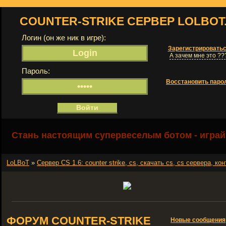
COUNTER-STRIKE СЕРВЕР LOLBOT
Логин (он же ник в игре):
Зарегистрировать
А зачем мне это ??
Пароль:
Восстановить паро
Стань настоящим супервеселым ботом - играй
LoLBoT
»
Сервер СS 1.6: counter strike, cs, скачать cs, cs сервера, кон
ФОРУМ COUNTER-STRIKE
Новые сообщения