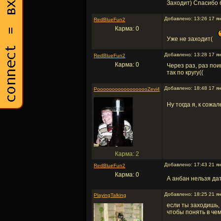
Заходит) Спасибо
Добавлено: 13:26 17 я
RedBlueFun2
Карма: 0
Уже не заходит(
Добавлено: 13:28 17 я
RedBlueFun2
Карма: 0
Через раз, раз по
так по кругу((
Добавлено: 18:48 17 я
PoooooooooooooooooZevi4
Ну тогда я, к сожа
Карма: 2
Добавлено: 17:43 21 я
RedBlueFun2
Карма: 0
А анбан нельзя дат
Добавлено: 18:25 21 я
PlayingTalking
если ты заходишь, 
чтобы понять в че