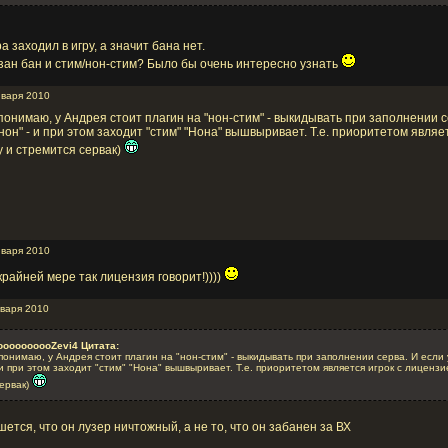
а заходил в игру, а значит бана нет.
язан бан и стим/нон-стим? Было бы очень интересно узнать
нваря 2010
 понимаю, у Андрея стоит плагин на "нон-стим" - выкидывать при заполнении с
нон" - и при этом заходит "стим" "Нона" вышвыривает. Т.е. приоритетом являе
у и стремится сервак)
нваря 2010
крайней мере так лицензия говорит!))))
нваря 2010
oooooooooZevi4 Цитата:
 понимаю, у Андрея стоит плагин на "нон-стим" - выкидывать при заполнении серва. И если 
и при этом заходит "стим" "Нона" вышвыривает. Т.е. приоритетом является игрок с лицензие
сервак)
шется, что он лузер ничтожный, а не то, что он забанен за ВХ