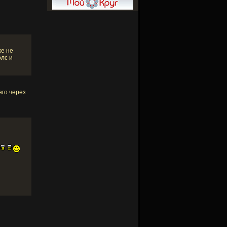
же не
олс и
его через