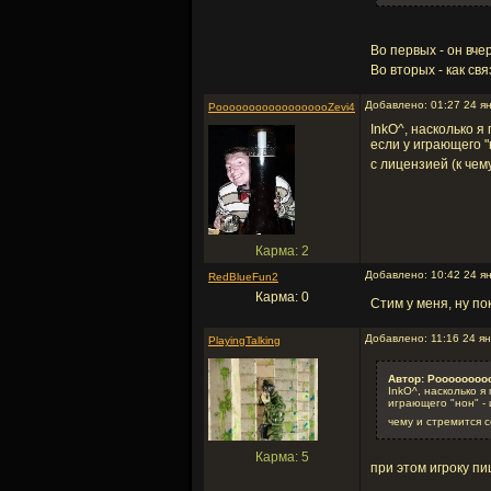
Во первых - он вчер
Во вторых - как св
Добавлено: 01:27 24 я
PoooooooooooooooooZevi4
InkО^, насколько я
если у играющего "
с лицензией (к чем
Карма: 2
Добавлено: 10:42 24 я
RedBlueFun2
Карма: 0
Стим у меня, ну по
Добавлено: 11:16 24 я
PlayingTalking
Автор: Poooooooo
InkО^, насколько я
играющего "нон" - 
чему и стремится 
Карма: 5
при этом игроку пи