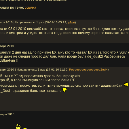
ация по теме:
ссылка
аря 2010 | Исправлялось: 1 раз (08-01-10 05:22,
p1rat
)
а вх 08 01 2010 ник vad0 кто то назвал меня вх и тут же бан админ походу да
 если смотрел и увидел што я вх тогда понятно почему серв так называется л
нваря 2010
банили 2 дня назад по причине ВХ, мну кто то назвал ВХ из за того что я убил 
ной даже не следил просто дал бан, мапа вроде была de_dust2! Разберитесь
BlueFun !!
варя 2010 | Исправлялось: 1 раз (17-01-10 11:39,
PoooooooooooooooooZevi4
)
- мы с PT одновременно давали бан игроку kris.
рвый, а тебя выкинуло за ним после бана PT.
этом сказал, посмотри, если ты не можешь до сих пор зайти - дадим анбан.
de_Dust - в разделе баны все написано
нваря 2010