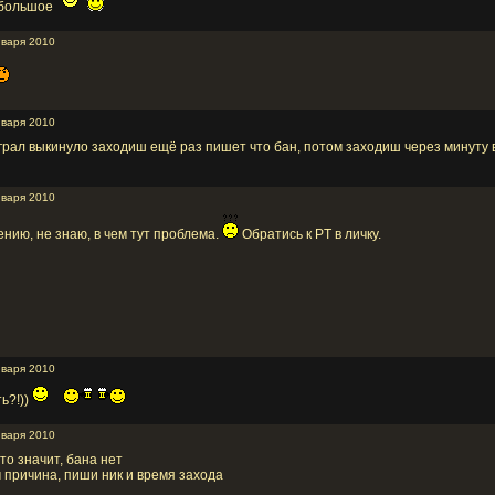
 большое
нваря 2010
нваря 2010
играл выкинуло заходиш ещё раз пишет что бан, потом заходиш через минуту в
нваря 2010
лению, не знаю, в чем тут проблема.
Обратись к PT в личку.
нваря 2010
ь?!))
нваря 2010
то значит, бана нет
м причина, пиши ник и время захода