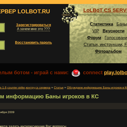
LoLBoT CS SER
ЕРВЕР LOLBOT.RU
Статистика
Баны
Зарегистрироваться
А зачем мне это ???
VIP
Вкусности
Форум
Голосован
Восстановить пароль
Статьи, инструкции, 
Фотоальбом
лым ботом - играй с нами:
connect
play.lolb
1.6,counter strike,контру,cs сервера
»
Статьи
»
Обсуждаем информацию Баны игроков в К
м информацию Баны игроков в КС
оября 2009
ожете задать интересующие Вас вопросы