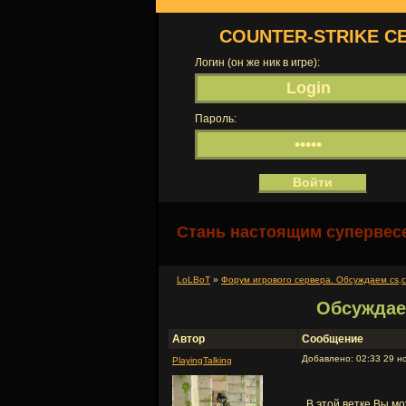
COUNTER-STRIKE С
Логин (он же ник в игре):
Пароль:
Стань настоящим супервесе
LoLBoT
»
Форум игрового сервера. Обсуждаем cs,cs 
Обсуждае
Автор
Сообщение
Добавлено: 02:33 29 н
PlayingTalking
В этой ветке Вы м