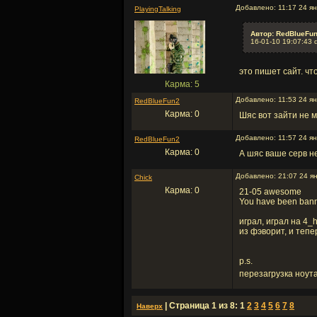
Добавлено: 11:17 24 я
PlayingTalking
Автор: RedBlueFun
16-01-10 19:07:43 
это пишет сайт. ч
Карма: 5
Добавлено: 11:53 24 я
RedBlueFun2
Карма: 0
Шяс вот зайти не м
Добавлено: 11:57 24 ян
RedBlueFun2
Карма: 0
А шяс ваше серв не
Добавлено: 21:07 24 ян
Chick
Карма: 0
21-05 awesome
You have been banne
играл, играл на 4_
из фэворит, и тепе
p.s.
перезагрузка ноу
| Страница 1 из 8: 1
2
3
4
5
6
7
8
Наверх