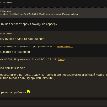
нваря 2010
2 Цитата:
de_dust RedBlueFun 77.222.144.6 Wall Hack Вечность PlayingTalking
то пишет сервер? время заходи на сервер?
нваря 2010
огу, пишет адден то баннед лист((
варя 2010 | Исправлялось: 1 раз (24-01-10 11:57,
RedBlueFun2
)
 ловит(( not respnding
варя 2010 | Исправлялось: 2 раз (24-01-10 21:19,
Chick
)
d from this server
houses, никого не трогал, вдруг кс повис, я его перезапустил, любимый лолбот
рь мне выдает ошибку при коннектинге (
та решила проблему