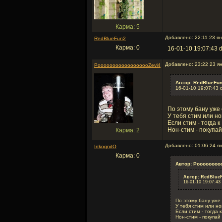
Карма: 5
Добавлено: 22:11 23 я
RedBlueFun2
Карма: 0
16-01-10 19:07:43 
Добавлено: 23:22 23 ян
PoooooooooooooooooZevi4
Автор: RedBlueFun
16-01-10 19:07:43 
По этому бану уже
У тебя стим или н
Если стим - тогда 
Нон-стим - покупа
Карма: 2
Добавлено: 01:06 24 я
InkognitO
Карма: 0
Автор: Poooooooo
Автор: RedBlueF
16-01-10 19:07:43
По этому бану уже
У тебя стим или н
Если стим - тогда 
Нон-стим - покупай