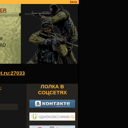
beta
VER
ия
FAQ
ot.ru:27033
ЛОЛКА В
С
СОЦСЕТЯХ