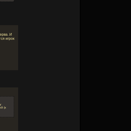
ерва. И
тся игрок
у
й (к