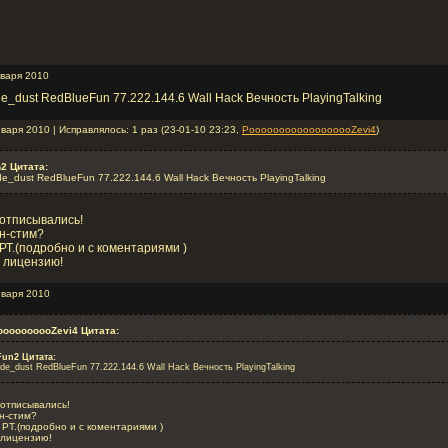
нваря 2010
de_dust RedBlueFun 77.222.144.6 Wall Hack Вечность PlayingTalking
варя 2010 | Исправлялось: 1 раз (23-01-10 23:23,
PoooooooooooooooooZevi4
)
2 Цитата:
de_dust RedBlueFun 77.222.144.6 Wall Hack Вечность PlayingTalking
 отписывались!
он-стим?
к РТ.(подробно и с коментариями )
й лицензию!
нваря 2010
oooooooooZevi4 Цитата:
un2 Цитата:
 de_dust RedBlueFun 77.222.144.6 Wall Hack Вечность PlayingTalking
 отписывались!
он-стим?
к РТ.(подробно и с коментариями )
 лицензию!