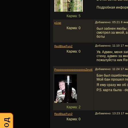
Подробная информ
Карма: 5
Добавлено: 05:21 8 янв
p1rat
Карма: 0
был забнен якобы з
смотрел за мной, а
боты
Добавлено: 11:10 17 я
RedBlueFun2
Карма: 0
Ув. Админ, меня за
стену, админ за м
пожалуйста ник Red
Добавлено: 11:24 17 ян
PoooooooooooooooooZevi4
Бан был ошибочный 
Мой бан прошел пе
Я ему сразу же об 
P.S. карта была - 
Карма: 2
Добавлено: 13:23 17 я
RedBlueFun2
Карма: 0