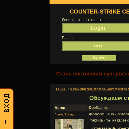
COUNTER-STRIKE С
Логин (он же ник в игре):
Пароль:
Стань настоящим супервесе
LoLBoT
»
Форум игрового сервера. Обсуждаем cs,cs 
Обсуждаем ст
Автор
Сообщение
Добавлено: 18:15 2 декабря
PlayingTalking
тактика игры на карте d
В этой ветке Вы может