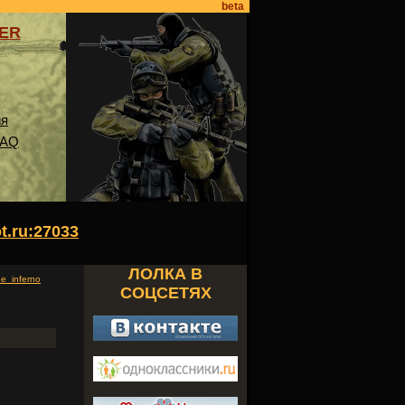
beta
VER
ия
FAQ
ot.ru:27033
ЛОЛКА В
e_inferno
СОЦСЕТЯХ