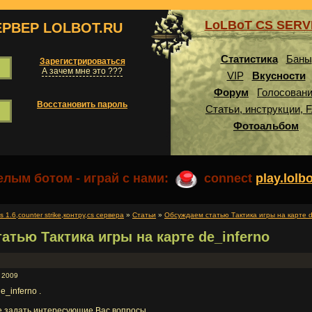
LoLBoT CS SER
ЕРВЕР LOLBOT.RU
Статистика
Баны
Зарегистрироваться
А зачем мне это ???
VIP
Вкусности
Форум
Голосован
Восстановить пароль
Статьи, инструкции, 
Фотоальбом
лым ботом - играй с нами:
connect
play.lolb
1.6,counter strike,контру,cs сервера
»
Статьи
»
Обсуждаем статью Тактика игры на карте d
атью Тактика игры на карте de_inferno
 2009
e_inferno .
е задать интересующие Вас вопросы