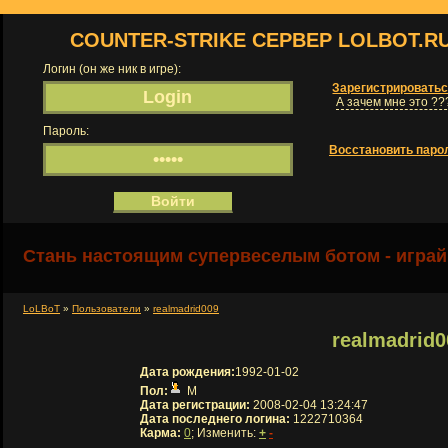
COUNTER-STRIKE СЕРВЕР LOLBOT.R
Логин (он же ник в игре):
Зарегистрировать
А зачем мне это ??
Пароль:
Восстановить паро
Стань настоящим супервеселым ботом - играй
LoLBoT
»
Пользователи
»
realmadrid009
realmadrid0
Дата рождения:
1992-01-02
Пол:
М
Дата регистрации:
2008-02-04 13:24:47
Дата последнего логина:
1222710364
Карма:
0
; Изменить:
+
-