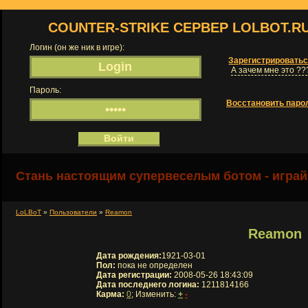
COUNTER-STRIKE СЕРВЕР LOLBOT.R
Логин (он же ник в игре):
Зарегистрировать
А зачем мне это ??
Пароль:
Восстановить паро
Стань настоящим супервеселым ботом - играй
LoLBoT
»
Пользователи
»
Reamon
Reamon
Дата рождения:
1921-03-01
Пол:
пока не определен
Дата регистрации:
2008-05-26 18:43:09
Дата последнего логина:
1211814166
Карма:
0
; Изменить:
+
-