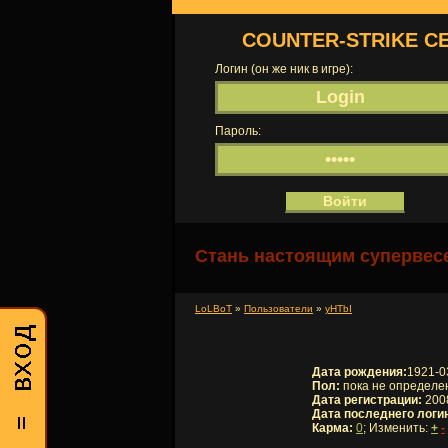
COUNTER-STRIKE С
Логин (он же ник в игре):
Пароль:
Стань настоящим супервесе
LoLBoT
»
Пользователи
»
yHTbI
Дата рождения:
1921-0
Пол:
пока не определе
Дата регистрации:
2008
Дата последнего логи
Карма:
0
; Изменить:
+
-