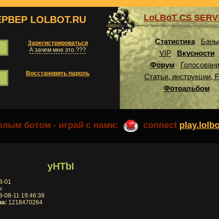
LoLBoT CS SER
ЕРВЕР LOLBOT.RU
Статистика
Баны
Зарегистрироваться
А зачем мне это ???
VIP
Вкусности
Форум
Голосован
Восстановить пароль
Статьи, инструкции, 
Фотоальбом
лым ботом - играй с нами:
connect
play.lolb
yHTbI
3-01
н
-08-11 19:46:39
на:
1218470264