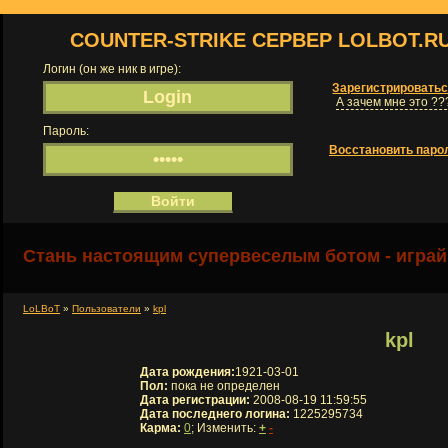
COUNTER-STRIKE СЕРВЕР LOLBOT.R
Логин (он же ник в игре):
Зарегистрировать
А зачем мне это ??
Пароль:
Восстановить паро
Стань настоящим супервеселым ботом - играй
LoLBoT
»
Пользователи
»
kpl
kpl
Дата рождения:
1921-03-01
Пол:
пока не определен
Дата регистрации:
2008-08-19 11:59:55
Дата последнего логина:
1225295734
Карма:
0
; Изменить:
+
-