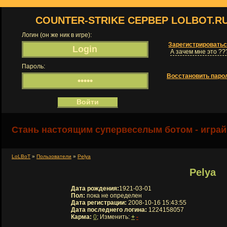
COUNTER-STRIKE СЕРВЕР LOLBOT.R
Логин (он же ник в игре):
Зарегистрировать
А зачем мне это ??
Пароль:
Восстановить паро
Стань настоящим супервеселым ботом - играй
LoLBoT
»
Пользователи
»
Pelya
Pelya
Дата рождения:
1921-03-01
Пол:
пока не определен
Дата регистрации:
2008-10-16 15:43:55
Дата последнего логина:
1224158057
Карма:
0
; Изменить:
+
-