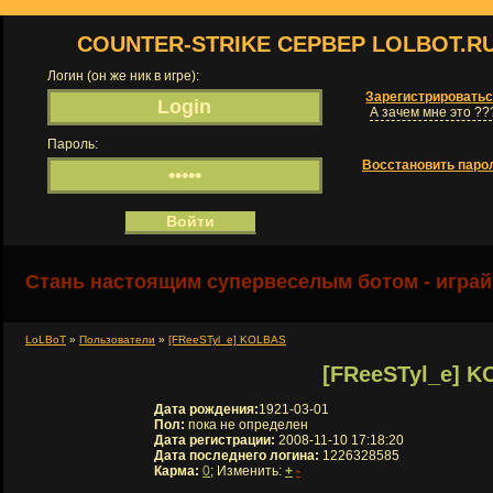
COUNTER-STRIKE СЕРВЕР LOLBOT.R
Логин (он же ник в игре):
Зарегистрировать
А зачем мне это ??
Пароль:
Восстановить паро
Стань настоящим супервеселым ботом - играй
LoLBoT
»
Пользователи
»
[FReeSTyl_e] KOLBAS
[FReeSTyl_e] 
Дата рождения:
1921-03-01
Пол:
пока не определен
Дата регистрации:
2008-11-10 17:18:20
Дата последнего логина:
1226328585
Карма:
0
; Изменить:
+
-