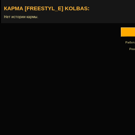
КАРМА [FREESTYL_E] KOLBAS:
Нет истории кармы.
Работ
Pro