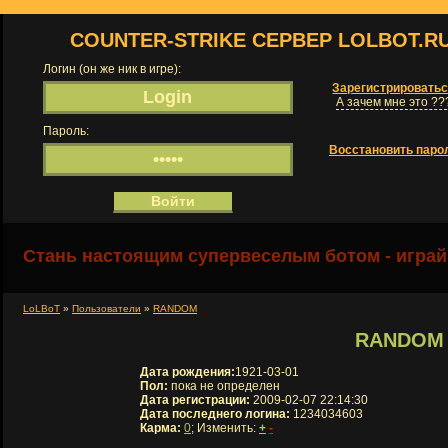
COUNTER-STRIKE СЕРВЕР LOLBOT.R
Логин (он же ник в игре):
Зарегистрировать
А зачем мне это ??
Пароль:
Восстановить паро
Стань настоящим супервеселым ботом - играй
LoLBoT
»
Пользователи
»
RANDOM
RANDOM
Дата рождения:
1921-03-01
Пол:
пока не определен
Дата регистрации:
2009-02-07 22:14:30
Дата последнего логина:
1234034603
Карма:
0
; Изменить:
+
-