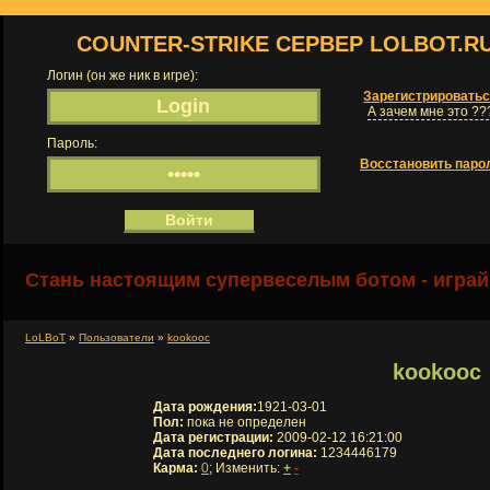
COUNTER-STRIKE СЕРВЕР LOLBOT.R
Логин (он же ник в игре):
Зарегистрировать
А зачем мне это ??
Пароль:
Восстановить паро
Стань настоящим супервеселым ботом - играй
LoLBoT
»
Пользователи
»
kookooc
kookooc
Дата рождения:
1921-03-01
Пол:
пока не определен
Дата регистрации:
2009-02-12 16:21:00
Дата последнего логина:
1234446179
Карма:
0
; Изменить:
+
-