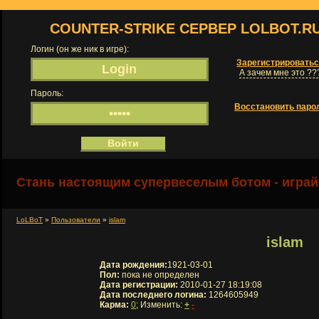
COUNTER-STRIKE СЕРВЕР LOLBOT.R
Логин (он же ник в игре):
Зарегистрировать
А зачем мне это ??
Пароль:
Восстановить паро
Стань настоящим супервеселым ботом - играй
LoLBoT
»
Пользователи
»
islam
islam
Дата рождения:
1921-03-01
Пол:
пока не определен
Дата регистрации:
2010-01-27 18:19:08
Дата последнего логина:
1264605949
Карма:
0
; Изменить:
+
-