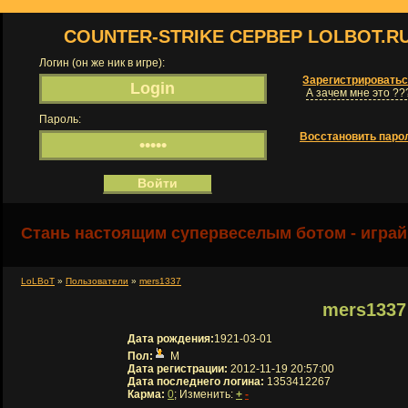
COUNTER-STRIKE СЕРВЕР LOLBOT.R
Логин (он же ник в игре):
Зарегистрировать
А зачем мне это ??
Пароль:
Восстановить паро
Стань настоящим супервеселым ботом - играй
LoLBoT
»
Пользователи
»
mers1337
mers1337
Дата рождения:
1921-03-01
Пол:
М
Дата регистрации:
2012-11-19 20:57:00
Дата последнего логина:
1353412267
Карма:
0
; Изменить:
+
-