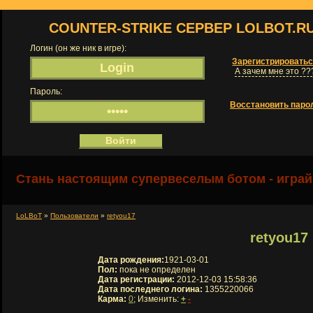
COUNTER-STRIKE СЕРВЕР LOLBOT.R
Логин (он же ник в игре):
Зарегистрировать
А зачем мне это ??
Пароль:
Восстановить паро
Стань настоящим супервеселым ботом - играй
LoLBoT
»
Пользователи
»
retyou17
retyou17
Дата рождения:
1921-03-01
Пол:
пока не определен
Дата регистрации:
2012-12-03 15:58:36
Дата последнего логина:
1355220066
Карма:
0
; Изменить:
+
-