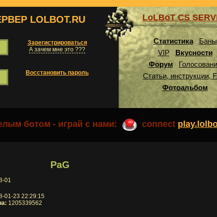
LoLBoT CS SER
ЕРВЕР LOLBOT.RU
Статистика
Баны
Зарегистрироваться
А зачем мне это ???
VIP
Вкусности
Форум
Голосован
Восстановить пароль
Статьи, инструкции, 
Фотоальбом
лым ботом - играй с нами:
connect
play.lolb
PaG
3-01
-01-23 22:29:15
на:
1205339562