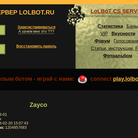
LoLBoT CS SER
ЕРВЕР LOLBOT.RU
Статистика
Баны
Зарегистрироваться
А зачем мне это ???
VIP
Вкусности
Форум
Голосован
Восстановить пароль
Статьи, инструкции, 
Фотоальбом
лым ботом - играй с нами:
connect
play.lolb
Zayco
3-01
н
-02-20 15:07:43
на:
1204857683