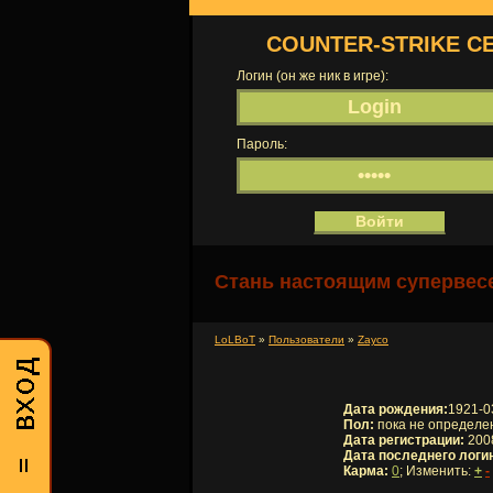
COUNTER-STRIKE С
Логин (он же ник в игре):
Пароль:
Стань настоящим супервесе
LoLBoT
»
Пользователи
»
Zayco
Дата рождения:
1921-0
Пол:
пока не определе
Дата регистрации:
2008
Дата последнего логи
Карма:
0
; Изменить:
+
-