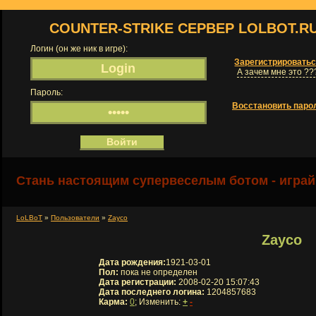
COUNTER-STRIKE СЕРВЕР LOLBOT.R
Логин (он же ник в игре):
Зарегистрировать
А зачем мне это ??
Пароль:
Восстановить паро
Стань настоящим супервеселым ботом - играй
LoLBoT
»
Пользователи
»
Zayco
Zayco
Дата рождения:
1921-03-01
Пол:
пока не определен
Дата регистрации:
2008-02-20 15:07:43
Дата последнего логина:
1204857683
Карма:
0
; Изменить:
+
-