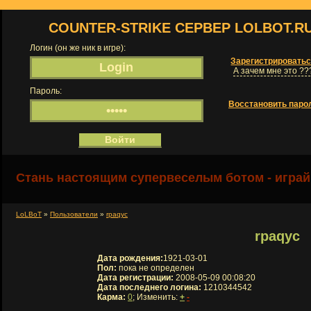
COUNTER-STRIKE СЕРВЕР LOLBOT.R
Логин (он же ник в игре):
Зарегистрировать
А зачем мне это ??
Пароль:
Восстановить паро
Стань настоящим супервеселым ботом - играй
LoLBoT
»
Пользователи
»
rpaqyc
rpaqyc
Дата рождения:
1921-03-01
Пол:
пока не определен
Дата регистрации:
2008-05-09 00:08:20
Дата последнего логина:
1210344542
Карма:
0
; Изменить:
+
-