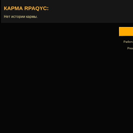
КАРМА RPAQYC:
Нет истории кармы.
Работ
Pro