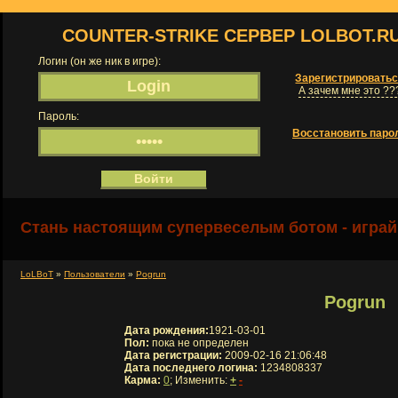
COUNTER-STRIKE СЕРВЕР LOLBOT.R
Логин (он же ник в игре):
Зарегистрировать
А зачем мне это ??
Пароль:
Восстановить паро
Стань настоящим супервеселым ботом - играй
LoLBoT
»
Пользователи
»
Pogrun
Pogrun
Дата рождения:
1921-03-01
Пол:
пока не определен
Дата регистрации:
2009-02-16 21:06:48
Дата последнего логина:
1234808337
Карма:
0
; Изменить:
+
-