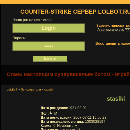
COUNTER-STRIKE СЕРВЕР LOLBOT.R
Логин (он же ник в игре):
Зарегистрировать
А зачем мне это ??
Пароль:
Восстановить паро
Стань настоящим супервеселым ботом - играй
LoLBoT
»
Пользователи
»
stasiki
stasiki
Дата рождения:
1921-03-01
Пол:
М
Дата регистрации:
2007-07-11 16:56:23
Дата последнего логина:
1303028197
Карма:
0
; Изменить:
+
-
Проживает:
moscow citi