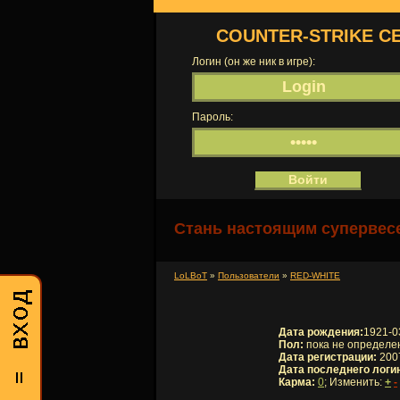
COUNTER-STRIKE С
Логин (он же ник в игре):
Пароль:
Стань настоящим супервесе
LoLBoT
»
Пользователи
»
RED-WHITE
Дата рождения:
1921-0
Пол:
пока не определе
Дата регистрации:
2007
Дата последнего логи
Карма:
0
; Изменить:
+
-