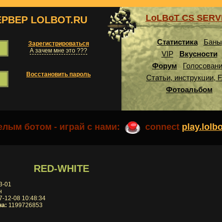
LoLBoT CS SER
ЕРВЕР LOLBOT.RU
Статистика
Баны
Зарегистрироваться
А зачем мне это ???
VIP
Вкусности
Форум
Голосован
Восстановить пароль
Статьи, инструкции, 
Фотоальбом
лым ботом - играй с нами:
connect
play.lolb
RED-WHITE
3-01
н
-12-08 10:48:34
на:
1199726853