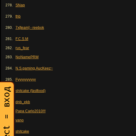
278.
SNap
279.
thb
280.
7x[team] - reebok
281.
F.C.S.M
282.
rus_fear
283.
NoNamePRM
284.
N.S.gaming.AucKeez~
285.
Fyyyyyyyyyy
286.
shitcake (fastfood)
287.
dnb_ekb
288.
Papa Carlo2010!!!
289.
vano
290.
shitcake