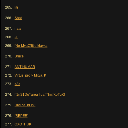
265.
litr
266.
Shat
267.
nats
268.
-1
269.
[No-MyaC]litle klavka
270.
Bruce
271.
ANTIHUMAR
272.
Virtus. pro > Mitya. K
273.
zAz
274.
[:1nS1De^area l ua:]^tm.[KoTuK]
275.
Div1ce. bOb^
276.
[REPER]
277.
OXOTHUK