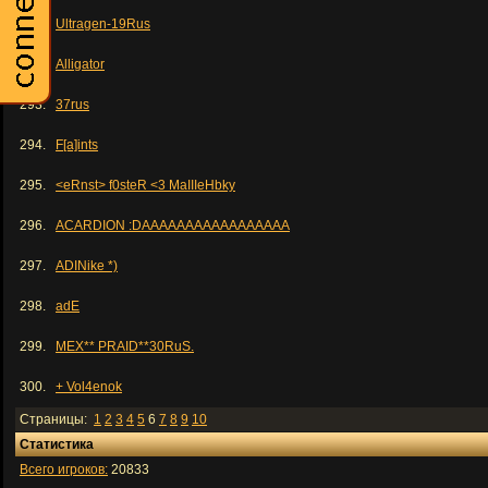
291.
Ultragen-19Rus
292.
Alligator
293.
37rus
294.
F[a]ints
295.
<eRnst> f0steR <3 MaIIIeHbky
296.
ACARDION :DAAAAAAAAAAAAAAAAA
297.
ADINike *)
298.
adE
299.
MEX** PRAID**30RuS.
300.
+ Vol4enok
Страницы:
1
2
3
4
5
6
7
8
9
10
Статистика
Всего игроков:
20833