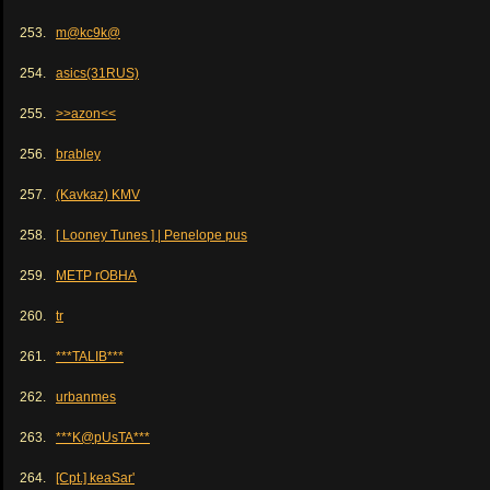
253.
m@kc9k@
254.
asics(31RUS)
255.
>>azon<<
256.
brabley
257.
(Kavkaz) KMV
258.
[ Looney Tunes ] | Penelope pus
259.
METP rOBHA
260.
tr
261.
***TALIB***
262.
urbanmes
263.
***K@pUsTA***
264.
[Cpt.] keaSar'