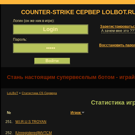
COUNTER-STRIKE СЕРВЕР LOLBOT.R
Логин (он же ник в игре):
Зарегистрировать
А зачем мне это ??
Пароль:
Восстановить паро
Стань настоящим супервеселым ботом - играй
LoLBoT
»
Статистика CS Сервера
Статистика иг
№
Игрок
251.
W.I.R.U.S TROYAN
252.
[Unregistered]MVTCM