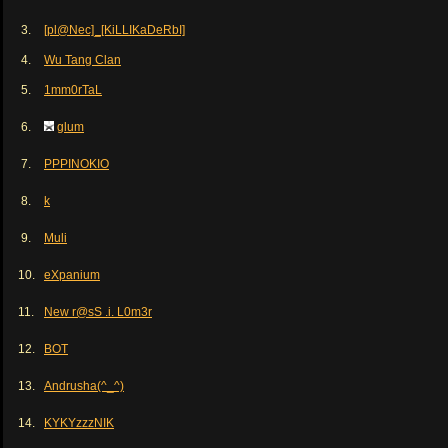
3.
[pl@Nec]_[KiLLIKaDeRbI]
4.
Wu Tang Clan
5.
1mm0rTaL
6.
glum
7.
PPPINOKIO
8.
k
9.
Muli
10.
eXpanium
11.
New r@sS .i. L0m3r
12.
BOT
13.
Andrusha(^_^)
14.
KYKYzzzNIK