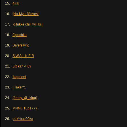
15.
4irik
16.
[No-Myac]Sovest
17.
;d lukke chill will kill
18.
9ipochka
19.
Divers@nt
20.
S.W.A.L.K.E.R
21.
Liz ka* < ILY
22.
fragment
23.
.:Taker*:.
24.
(funny_@_king)
25.
MNML 10pa777
26.
pdx^baz00ka