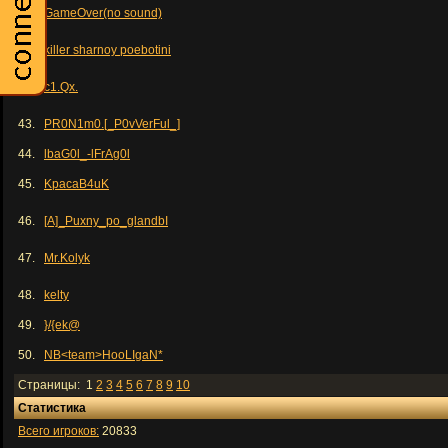
40.
GameOver(no sound)
41.
killer sharnoy poebotini
42.
c1.Qx.
43.
PR0N1m0.[_P0vVerFul_]
44.
lbaG0l_-lFrAg0l
45.
KpacaB4uK
46.
[A]_Puxny_po_glandbI
47.
Mr.Kolyk
48.
kelty
49.
}/{ek@
50.
NB<team>HooLIgaN*
Страницы: 1
2
3
4
5
6
7
8
9
10
Статистика
Всего игроков:
20833