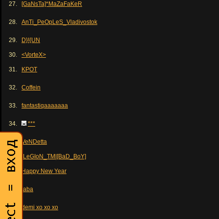
27.
[GaNsTa]*MaZaFaKeR
28.
AnTi_PeOpLeS_Vladivostok
29.
D}!{UN
30.
<VorteX>
31.
KPOT
32.
Coffein
33.
fantastiqaaaaaaa
34.
***
35.
VeNDetta
36.
|LeGIoN_TM|[BaD_BoY]
37.
Happy New Year
38.
jaba
39.
demi xo xo xo