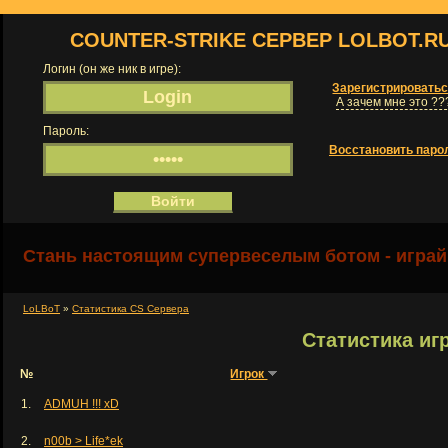
COUNTER-STRIKE СЕРВЕР LOLBOT.R
Логин (он же ник в игре):
Зарегистрировать
А зачем мне это ??
Пароль:
Восстановить паро
Стань настоящим супервеселым ботом - играй
LoLBoT
»
Статистика CS Сервера
Статистика иг
№
Игрок
1.
ADMUH !!! xD
2.
n00b > Life*ek