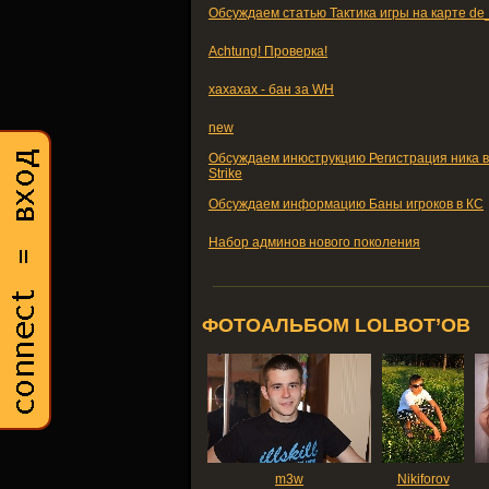
Обсуждаем статью Тактика игры на карте de_
Achtung! Проверка!
хахахах - бан за WH
new
Обсуждаем инюструкцию Регистрация ника в
Strike
Обсуждаем информацию Баны игроков в КС
Набор админов нового поколения
ФОТОАЛЬБОМ LOLBOT’ОВ
m3w
Nikiforov