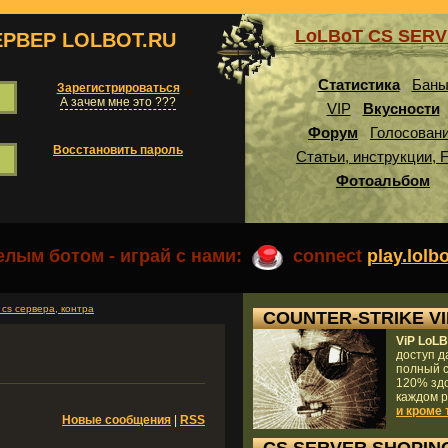
LoLBoT CS SER
ЕРВЕР LOLBOT.RU
Статистика
Бан
Зарегистрироваться
А зачем мне это ???
VIP
Вкусности
Форум
Голосован
Восстановить пароль
Статьи, инструкции, 
Фотоальбом
лым ботом - играй с нами:
connect
play.lolb
, cs сервера, контра
COUNTER-STRIKE VI
ViP LoL
доступ д
полный с
120% здо
каждом 
и кроме 
Новые сообщения
|
RSS