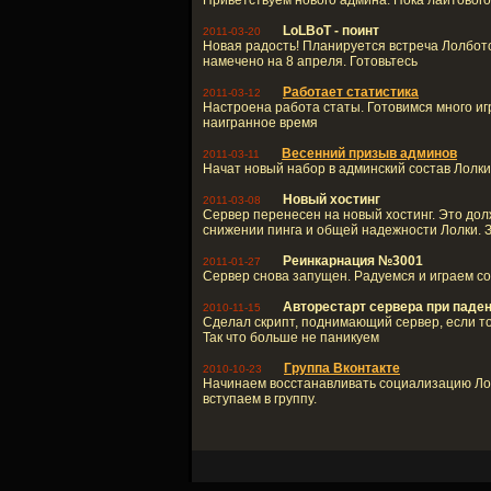
Приветствуем нового админа. Пока лайтового,
LoLBoT - поинт
2011-03-20
Новая радость! Планируется встреча Лолбот
намечено на 8 апреля. Готовьтесь
Работает статистика
2011-03-12
Настроена работа статы. Готовимся много иг
наигранное время
Весенний призыв админов
2011-03-11
Начат новый набор в админский состав Лол
Новый хостинг
2011-03-08
Сервер перенесен на новый хостинг. Это дол
снижении пинга и общей надежности Лолки. З
Реинкарнация №3001
2011-01-27
Сервер снова запущен. Радуемся и играем conn
Авторестарт сервера при паде
2010-11-15
Сделал скрипт, поднимающий сервер, если тот
Так что больше не паникуем
Группа Вконтакте
2010-10-23
Начинаем восстанавливать социализацию Лолк
вступаем в группу.