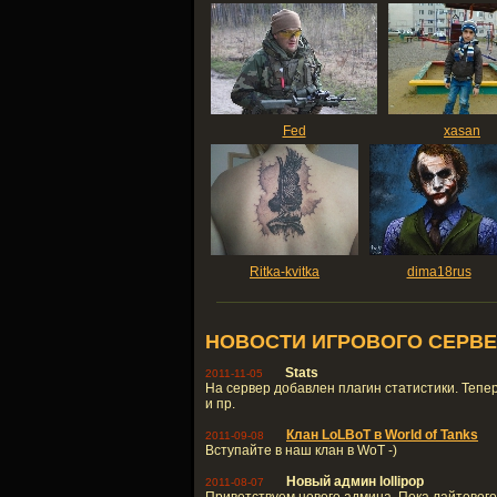
Fed
xasan
Ritka-kvitka
dima18rus
НОВОСТИ ИГРОВОГО СЕРВЕ
Stats
2011-11-05
На сервер добавлен плагин статистики. Тепер
и пр.
Клан LoLBoT в World of Tanks
2011-09-08
Вступайте в наш клан в WoT -)
Новый админ lollipop
2011-08-07