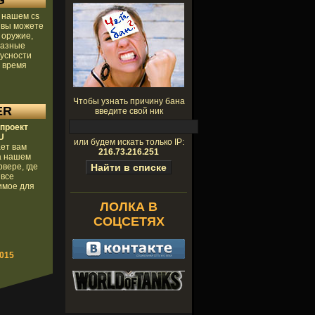
G
 нашем cs
 вы можете
 оружие,
разные
кусности
 время
Чтобы узнать причину бана
ER
введите свой ник
 проект
U
или будем искать только IP:
ет вам
216.73.216.251
а нашем
рвере, где
 все
имое для
ЛОЛКА В
СОЦСЕТЯХ
7015