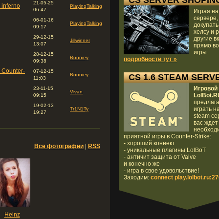
CS SERVER SHOPIN
21-05-25
inferno
PlayingTalking
06:47
Играя на
сервере,
06-01-16
PlayingTalking
докупать
09:17
хелсу и 
29-12-15
другие в
Jillwinner
13:07
прямо во
игры.
28-12-15
Bonniey
подробности тут »
09:38
 Counter-
07-12-15
Bonniey
CS 1.6 STEAM SERV
11:03
Игровой
23-11-15
Vivan
LolBot.R
09:15
предлага
19-02-13
играть н
Tr1N1Ty
19:27
steam се
вас ждет
необход
приятной игры в Counter-Strike:
- хороший коннект
Все фотографии
|
RSS
- уникальные плагины LolBoT
- античит защита от Valve
и конечно же
- игра в свое удовольствие!
Заходим:
connect play.lolbot.ru:2
Heinz