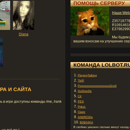
ПОМОЩЬ СЕРВЕРУ
Наши Web
Z3571877
R1091461
E3796299
Diana
Мы будем
вашим взносам на улучшение сер
КОМАНДА LOLBOT.R
1.
PlayingTalking
2.
TbIP
3.
PoooooooooooooooooZevi4
РА И САЙТА
4.
GoDmoDe
5.
C4
6.
ь в игре доступны команды /me, /rank
PES
7.
Prikol.
8.
Claire
9.
ANDROIDp
10.
B0B04KA
В скобках указано сколько минут назад