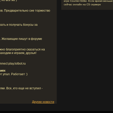
 но всё же )
игре Counter-Strike. Если время меньше
сейчас онлайн на CS сервере
ов. Предварительно сие торжество
рать и получать бонусы за
ки. Желающие пишут в форуме
жно благоприятно сказаться на
аходим и играем, друзья!
ect play.lolbot.ru
ниях
 упал. Работает :)
и. Все, кто еще не вступил -
Другие новости