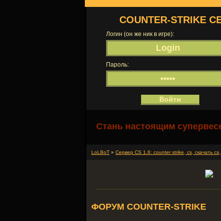
COUNTER-STRIKE С
Логин (он же ник в игре):
Пароль:
Стань настоящим супервесе
LoLBoT
»
Сервер СS 1.6: counter strike, cs, скачать cs
ФОРУМ COUNTER-STRIKE