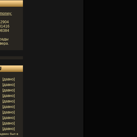
money:
82904
81416
08384
 рады
вера.
U
[давно]
[давно]
[давно]
[давно]
[давно]
[давно]
[давно]
[давно]
[давно]
[давно]
 админ был в