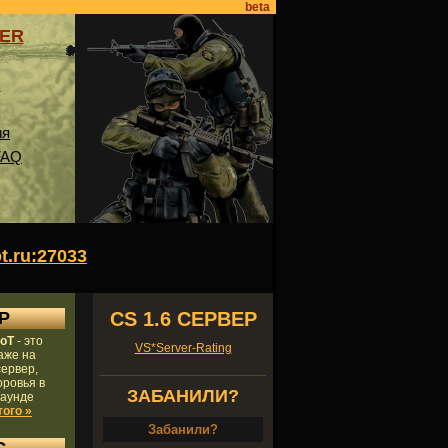
beta
VER
ы
ия
FAQ
ot.ru:27033
P
CS 1.6 СЕРВЕР
BoT
- это
VS*Server-Rating
аже на
ервер,
ровья в
ЗАБАНИЛИ?
раунде
того »
Забанили?