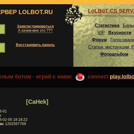
LoLBoT CS SER
ЕРВЕР LOLBOT.RU
Статистика
Баны
Зарегистрироваться
А зачем мне это ???
VIP
Вкусности
Форум
Голосован
Восстановить пароль
Статьи, инструкции, 
Фотоальбом
лым ботом - играй с нами:
connect
play.lolb
[CaHek]
3-01
н
-02-05 18:18:22
на:
1202567769