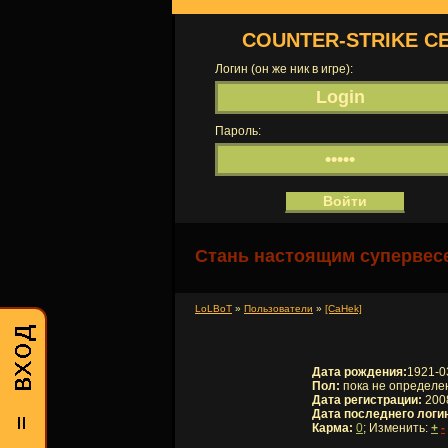
COUNTER-STRIKE С
Логин (он же ник в игре):
Пароль:
Стань настоящим супервесе
LoLBoT
»
Пользователи
»
[CaHek]
Дата рождения:
1921-0
Пол:
пока не определе
Дата регистрации:
2008
Дата последнего логи
Карма:
0
; Изменить:
+
-