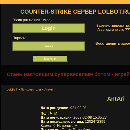
COUNTER-STRIKE СЕРВЕР LOLBOT.R
Логин (он же ник в игре):
Зарегистрировать
А зачем мне это ??
Пароль:
Восстановить паро
Стань настоящим супервеселым ботом - играй
LoLBoT
»
Пользователи
»
AntAri
AntAri
Дата рождения:
1921-03-01
Пол:
М
Дата регистрации:
2008-02-08 15:05:27
Дата последнего логина:
1202472399
Карма:
0
; Изменить:
+
-
Проживает:
Санкт-Петербург