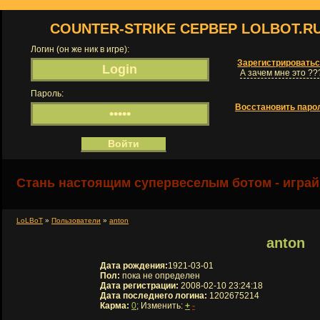
COUNTER-STRIKE СЕРВЕР LOLBOT.R
Логин (он же ник в игре):
Зарегистрировать
А зачем мне это ??
Пароль:
Восстановить паро
Стань настоящим супервеселым ботом - играй
LoLBoT
»
Пользователи
»
anton
anton
Дата рождения:
1921-03-01
Пол:
пока не определен
Дата регистрации:
2008-02-10 23:24:18
Дата последнего логина:
1202675214
Карма:
0
; Изменить:
+
-