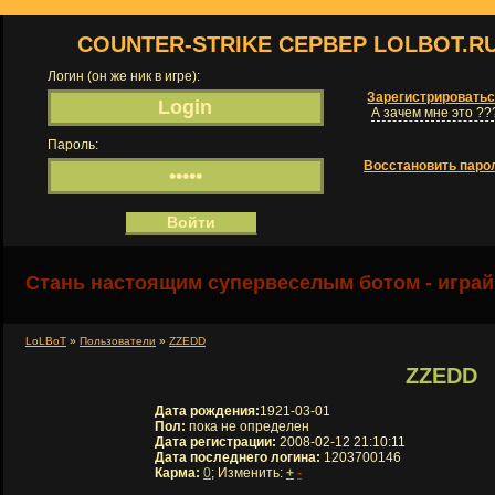
COUNTER-STRIKE СЕРВЕР LOLBOT.R
Логин (он же ник в игре):
Зарегистрировать
А зачем мне это ??
Пароль:
Восстановить паро
Стань настоящим супервеселым ботом - играй
LoLBoT
»
Пользователи
»
ZZEDD
ZZEDD
Дата рождения:
1921-03-01
Пол:
пока не определен
Дата регистрации:
2008-02-12 21:10:11
Дата последнего логина:
1203700146
Карма:
0
; Изменить:
+
-