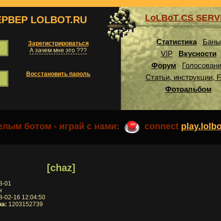
LoLBoT CS SER
ЕРВЕР LOLBOT.RU
Статистика
Баны
Зарегистрироваться
А зачем мне это ???
VIP
Вкусности
Форум
Голосован
Восстановить пароль
Статьи, инструкции, 
Фотоальбом
лым ботом - играй с нами:
connect
play.lolb
[chaz]
3-01
н
-02-16 12:04:50
на:
1203152739