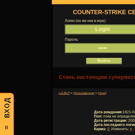
COUNTER-STRIKE С
Логин (он же ник в игре):
Пароль:
Стань настоящим супервесе
LoLBoT
»
Пользователи
»
[chaz]
Дата рождения:
1921-0
Пол:
пока не определе
Дата регистрации:
2008
Дата последнего логи
Карма:
0
; Изменить:
+
-