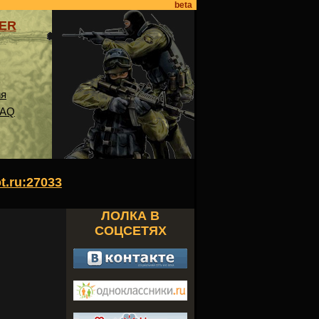
beta
VER
ия
FAQ
ot.ru:27033
ЛОЛКА В
СОЦСЕТЯХ