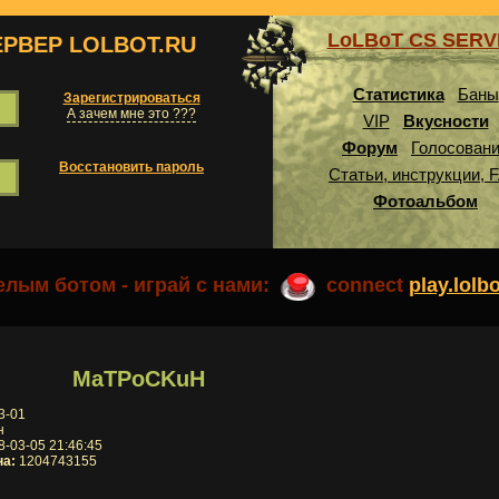
LoLBoT CS SER
ЕРВЕР LOLBOT.RU
Статистика
Баны
Зарегистрироваться
А зачем мне это ???
VIP
Вкусности
Форум
Голосован
Восстановить пароль
Статьи, инструкции, 
Фотоальбом
лым ботом - играй с нами:
connect
play.lolb
MaTPoCKuH
3-01
н
-03-05 21:46:45
на:
1204743155