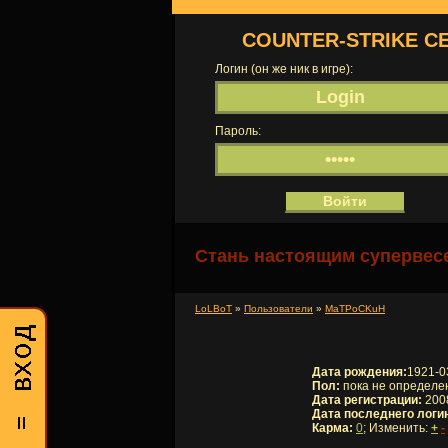
COUNTER-STRIKE С
Логин (он же ник в игре):
Пароль:
Стань настоящим супервесе
LoLBoT
»
Пользователи
»
MaTPoCKuH
Дата рождения:
1921-0
Пол:
пока не определе
Дата регистрации:
2008
Дата последнего логи
Карма:
0
; Изменить:
+
-