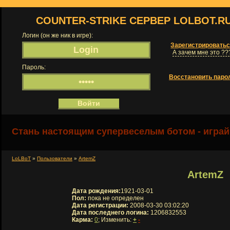
COUNTER-STRIKE СЕРВЕР LOLBOT.R
Логин (он же ник в игре):
Зарегистрировать
А зачем мне это ??
Пароль:
Восстановить паро
Стань настоящим супервеселым ботом - играй
LoLBoT
»
Пользователи
»
ArtemZ
ArtemZ
Дата рождения:
1921-03-01
Пол:
пока не определен
Дата регистрации:
2008-03-30 03:02:20
Дата последнего логина:
1206832553
Карма:
0
; Изменить:
+
-