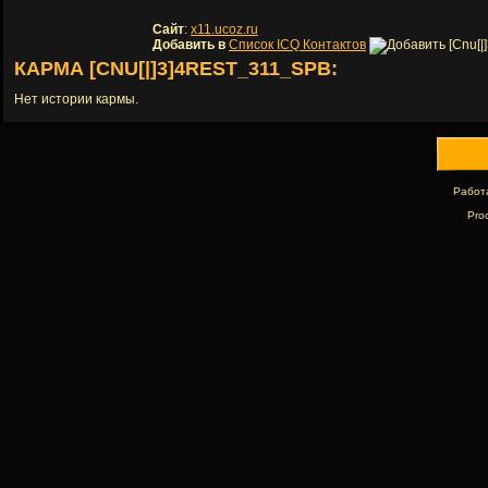
Сайт
:
x11.ucoz.ru
Добавить в
Список ICQ Контактов
КАРМА [CNU[|]3]4REST_311_SPB:
Нет истории кармы.
Работ
Pro