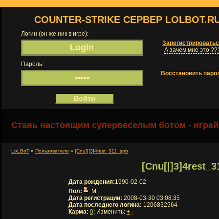
COUNTER-STRIKE СЕРВЕР LOLBOT.R
Логин (он же ник в игре):
Зарегистрировать
А зачем мне это ??
Пароль:
Восстановить паро
Стань настоящим супервеселым ботом - играй
LoLBoT
»
Пользователи
»
[Cnu[|]3]4rest_311_spb
[Cnu[|]3]4rest_
Дата рождения:
1990-02-02
Пол:
М
Дата регистрации:
2008-03-30 03:08:35
Дата последнего логина:
1206832564
Карма:
0
; Изменить:
+
-