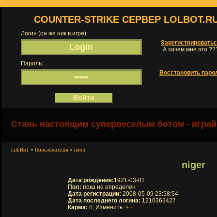
COUNTER-STRIKE СЕРВЕР LOLBOT.R
Логин (он же ник в игре):
Зарегистрировать
А зачем мне это ??
Пароль:
Восстановить паро
Стань настоящим супервеселым ботом - играй
LoLBoT
»
Пользователи
»
niger
niger
Дата рождения:
1921-03-01
Пол:
пока не определен
Дата регистрации:
2008-05-09 23:58:54
Дата последнего логина:
1210363427
Карма:
0
; Изменить:
+
-