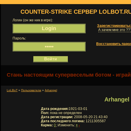
COUNTER-STRIKE СЕРВЕР LOLBOT.R
Логин (он же ник в игре):
Зарегистрировать
А зачем мне это ??
Пароль:
Восстановить паро
Стань настоящим супервеселым ботом - играй
LoLBoT
»
Пользователи
»
Arhangel
Arhangel
Дата рождения:
1921-03-01
Пол:
пока не определен
Дата регистрации:
2008-05-20 21:43:40
Дата последнего логина:
1211305587
Карма:
0
; Изменить:
+
-