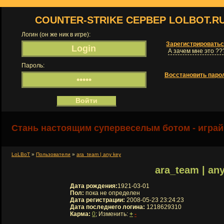
COUNTER-STRIKE СЕРВЕР LOLBOT.R
Логин (он же ник в игре):
Зарегистрировать
А зачем мне это ??
Пароль:
Восстановить паро
Стань настоящим супервеселым ботом - играй
LoLBoT
»
Пользователи
»
ara_team | any key
ara_team | an
Дата рождения:
1921-03-01
Пол:
пока не определен
Дата регистрации:
2008-05-23 23:24:23
Дата последнего логина:
1218629310
Карма:
0
; Изменить:
+
-