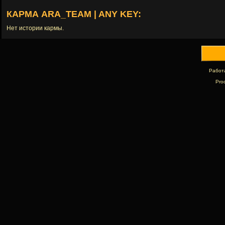
КАРМА ARA_TEAM | ANY KEY:
Нет истории кармы.
Работ
Pro