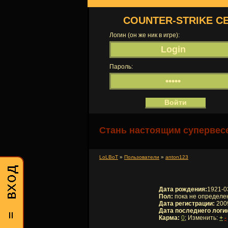
COUNTER-STRIKE С
Логин (он же ник в игре):
Пароль:
Стань настоящим супервесе
LoLBoT
»
Пользователи
»
anton123
Дата рождения:
1921-0
Пол:
пока не определе
Дата регистрации:
2009
Дата последнего логи
Карма:
0
; Изменить:
+
-