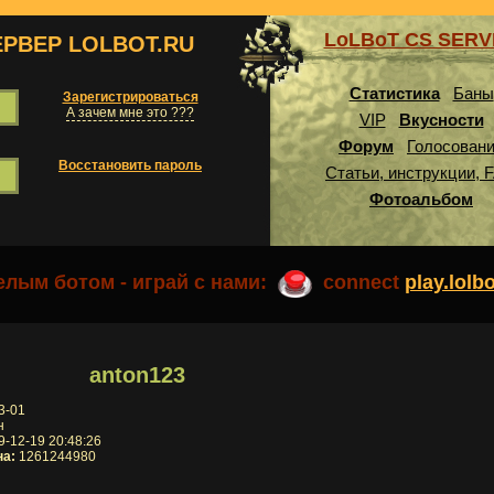
LoLBoT CS SER
ЕРВЕР LOLBOT.RU
Статистика
Баны
Зарегистрироваться
А зачем мне это ???
VIP
Вкусности
Форум
Голосован
Восстановить пароль
Статьи, инструкции, 
Фотоальбом
лым ботом - играй с нами:
connect
play.lolb
anton123
3-01
н
-12-19 20:48:26
на:
1261244980