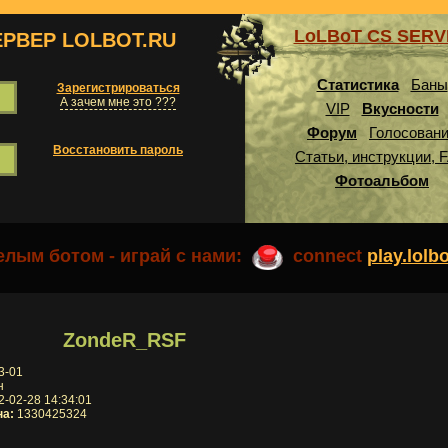
LoLBoT CS SER
ЕРВЕР LOLBOT.RU
Статистика
Баны
Зарегистрироваться
А зачем мне это ???
VIP
Вкусности
Форум
Голосован
Восстановить пароль
Статьи, инструкции, 
Фотоальбом
лым ботом - играй с нами:
connect
play.lolb
ZondeR_RSF
3-01
н
-02-28 14:34:01
на:
1330425324