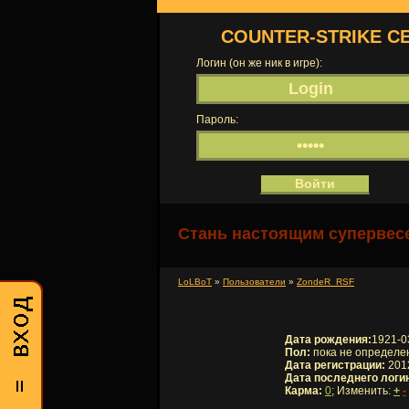
COUNTER-STRIKE С
Логин (он же ник в игре):
Пароль:
Стань настоящим супервесе
LoLBoT
»
Пользователи
»
ZondeR_RSF
Дата рождения:
1921-0
Пол:
пока не определе
Дата регистрации:
2012
Дата последнего логи
Карма:
0
; Изменить:
+
-