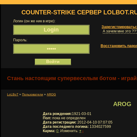
COUNTER-STRIKE СЕРВЕР LOLBOT.R
Логин (он же ник в игре):
Зарегистрировать
А зачем мне это ??
Пароль:
Восстановить паро
Стань настоящим супервеселым ботом - играй
LoLBoT
»
Пользователи
»
AROG
AROG
Дата рождения:
1921-03-01
Пол:
пока не определен
Дата регистрации:
2012-04-10 07:07:05
Дата последнего логина:
1334027599
Карма:
0
; Изменить:
+
-