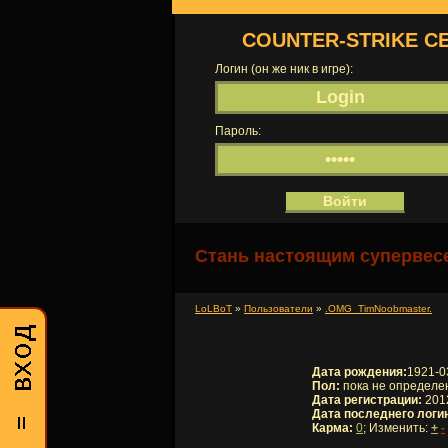
COUNTER-STRIKE С
Логин (он же ник в игре):
Пароль:
Стань настоящим супервесе
LoLBoT
»
Пользователи
»
.OMG_TimNoobmaster.
Дата рождения:
1921-0
Пол:
пока не определе
Дата регистрации:
2012
Дата последнего логи
Карма:
0
; Изменить:
+
-