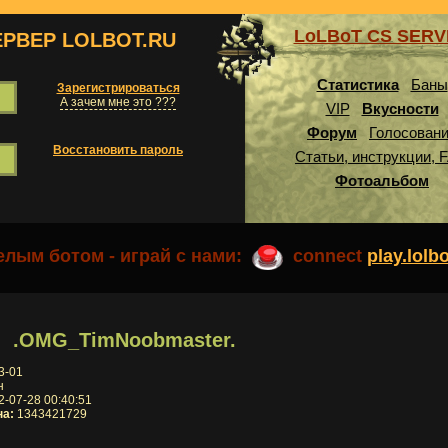
LoLBoT CS SER
ЕРВЕР LOLBOT.RU
Статистика
Баны
Зарегистрироваться
А зачем мне это ???
VIP
Вкусности
Форум
Голосован
Восстановить пароль
Статьи, инструкции, 
Фотоальбом
лым ботом - играй с нами:
connect
play.lolb
.OMG_TimNoobmaster.
3-01
н
-07-28 00:40:51
на:
1343421729