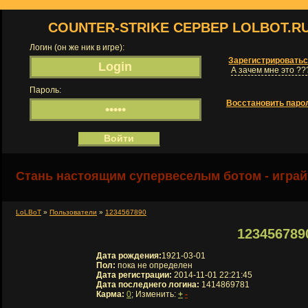
COUNTER-STRIKE СЕРВЕР LOLBOT.R
Логин (он же ник в игре):
Зарегистрировать
А зачем мне это ??
Пароль:
Восстановить паро
Стань настоящим супервеселым ботом - играй
LoLBoT
»
Пользователи
»
1234567890
123456789
Дата рождения:
1921-03-01
Пол:
пока не определен
Дата регистрации:
2014-11-01 22:21:45
Дата последнего логина:
1414869781
Карма:
0
; Изменить:
+
-