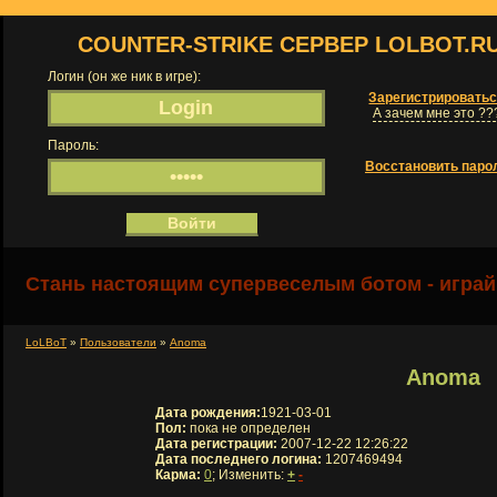
COUNTER-STRIKE СЕРВЕР LOLBOT.R
Логин (он же ник в игре):
Зарегистрировать
А зачем мне это ??
Пароль:
Восстановить паро
Стань настоящим супервеселым ботом - играй
LoLBoT
»
Пользователи
»
Anoma
Anoma
Дата рождения:
1921-03-01
Пол:
пока не определен
Дата регистрации:
2007-12-22 12:26:22
Дата последнего логина:
1207469494
Карма:
0
; Изменить:
+
-