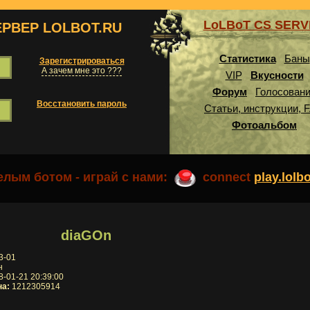
LoLBoT CS SER
ЕРВЕР LOLBOT.RU
Статистика
Баны
Зарегистрироваться
А зачем мне это ???
VIP
Вкусности
Форум
Голосован
Восстановить пароль
Статьи, инструкции, 
Фотоальбом
лым ботом - играй с нами:
connect
play.lolb
diaGOn
3-01
н
-01-21 20:39:00
на:
1212305914