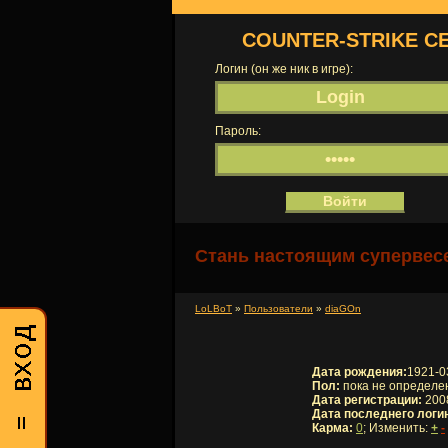
COUNTER-STRIKE С
Логин (он же ник в игре):
Пароль:
Стань настоящим супервесе
LoLBoT
»
Пользователи
»
diaGOn
Дата рождения:
1921-0
Пол:
пока не определе
Дата регистрации:
2008
Дата последнего логи
Карма:
0
; Изменить:
+
-