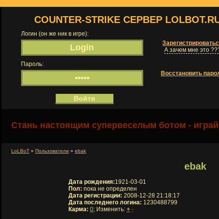
COUNTER-STRIKE СЕРВЕР LOLBOT.R
Логин (он же ник в игре):
Зарегистрировать
А зачем мне это ??
Пароль:
Восстановить паро
Стань настоящим супервеселым ботом - играй
LoLBoT
»
Пользователи
»
ebak
ebak
Дата рождения:
1921-03-01
Пол:
пока не определен
Дата регистрации:
2008-12-28 21:18:17
Дата последнего логина:
1230488799
Карма:
0
; Изменить:
+
-