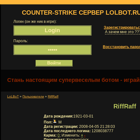
COUNTER-STRIKE СЕРВЕР LOLBOT.R
Логин (он же ник в игре):
Зарегистрировать
А зачем мне это ??
Пароль:
Восстановить паро
Стань настоящим супервеселым ботом - играй
LoLBoT
»
Пользователи
»
RiffRaff
RiffRaff
Дата рождения:
1921-03-01
Пол:
М
Дата регистрации:
2008-04-05 21:28:03
Дата последнего логина:
1208038777
Карма:
0
; Изменить:
+
-
Проживает:
Красногорск