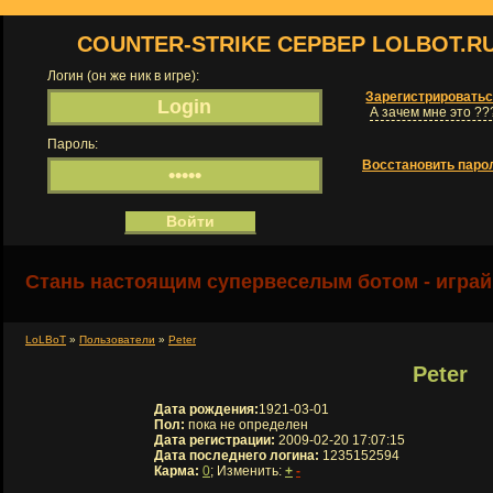
COUNTER-STRIKE СЕРВЕР LOLBOT.R
Логин (он же ник в игре):
Зарегистрировать
А зачем мне это ??
Пароль:
Восстановить паро
Стань настоящим супервеселым ботом - играй
LoLBoT
»
Пользователи
»
Peter
Peter
Дата рождения:
1921-03-01
Пол:
пока не определен
Дата регистрации:
2009-02-20 17:07:15
Дата последнего логина:
1235152594
Карма:
0
; Изменить:
+
-