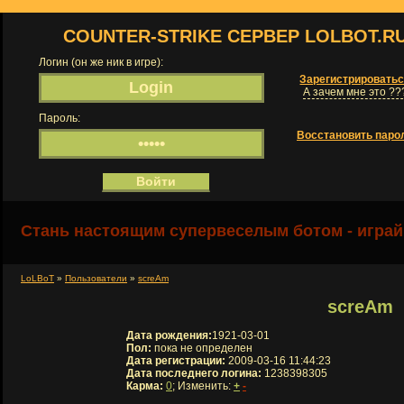
COUNTER-STRIKE СЕРВЕР LOLBOT.R
Логин (он же ник в игре):
Зарегистрировать
А зачем мне это ??
Пароль:
Восстановить паро
Стань настоящим супервеселым ботом - играй
LoLBoT
»
Пользователи
»
screAm
screAm
Дата рождения:
1921-03-01
Пол:
пока не определен
Дата регистрации:
2009-03-16 11:44:23
Дата последнего логина:
1238398305
Карма:
0
; Изменить:
+
-